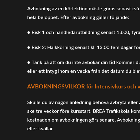
Avbokning
av en körlektion måste göras senast två
hela beloppet. Efter avbokning gäller följande:
● Risk 1 och handledarutbildning senast 13:00, fyr
● Risk 2: Halkkörning senast kl. 13:00 fem dagar fö
● Tänk på att om du inte avbokar din tid kommer du 
eller ett intyg inom en vecka från det datum du ble
AVBOKNINGSVILKOR för Intensivkurs och vå
Skulle du av någon anledning behöva avbryta eller 
ske tre veckor före kursstart. BREA Trafikskola kom
kostnaden om avbokningen görs senare. Avbokninge
eller kvällar.