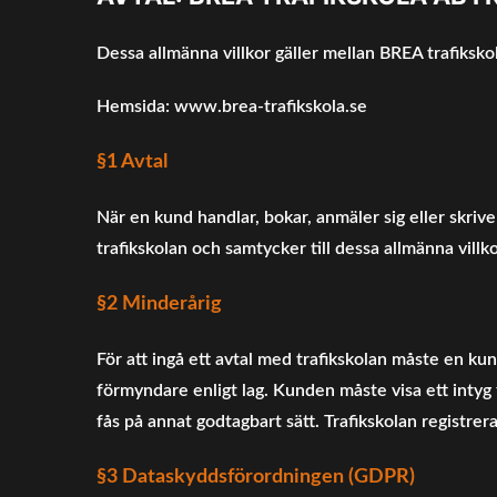
Dessa allmänna villkor gäller mellan BREA trafiksk
Hemsida: www.brea-trafikskola.se
§1 Avtal
När en kund handlar, bokar, anmäler sig eller skriver
trafikskolan och samtycker till dessa allmänna villko
§2 Minderårig
För att ingå ett avtal med trafikskolan måste en kun
förmyndare enligt lag. Kunden måste visa ett intyg
fås på annat godtagbart sätt. Trafikskolan registrer
§3 Dataskyddsförordningen (GDPR)