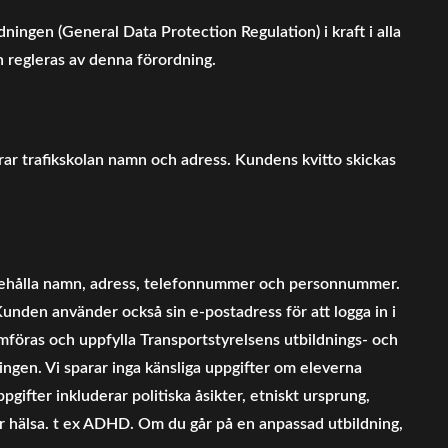
ngen (General Data Protection Regulation) i kraft i alla
 regleras av denna förordning.
rar trafikskolan namn och adress. Kundens kvitto skickas
t behålla namn, adress, telefonnummer och personnummer.
 Kunden använder också sin e-postadress för att logga in i
omföras och uppfylla Transportstyrelsens utbildnings- och
ngen. Vi sparar inga känsliga uppgifter om eleverna
ifter inkluderar politiska åsikter, etniskt ursprung,
eller hälsa. t ex ADHD. Om du går på en anpassad utbildning,