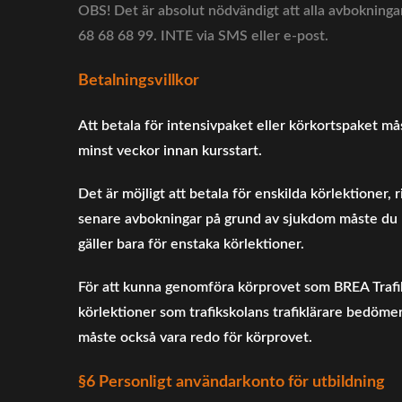
OBS! Det är absolut nödvändigt att alla avbokningar
68 68 68 99. INTE via SMS eller e-post.
Betalningsvillkor
Att betala för intensivpaket eller körkortspaket mås
minst veckor innan kursstart.
Det är möjligt att betala för enskilda körlektioner,
senare avbokningar på grund av sjukdom måste du ha 
gäller bara för enstaka körlektioner.
För att kunna genomföra körprovet som BREA Trafik
körlektioner som trafikskolans trafiklärare bedömer
måste också vara redo för körprovet.
§6 Personligt användarkonto för utbildning