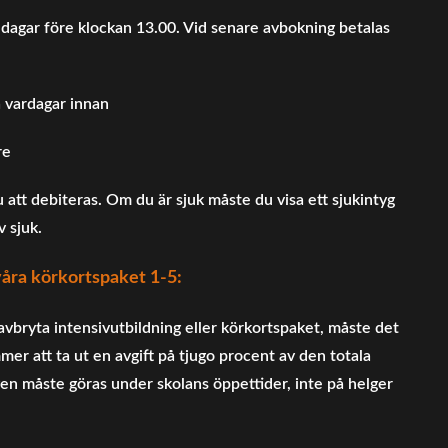
 dagar före klockan 13.00. Vid senare avbokning betalas
a vardagar innan
re
att debiteras. Om du är sjuk måste du visa ett sjukintyg
v sjuk.
ra körkortspaket 1-5:
avbryta intensivutbildning eller körkortspaket, måste det
mer att ta ut en avgift på tjugo procent av den totala
n måste göras under skolans öppettider, inte på helger